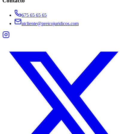
Contacto
675 65 65 65
atcliente@preicojuridicos.com