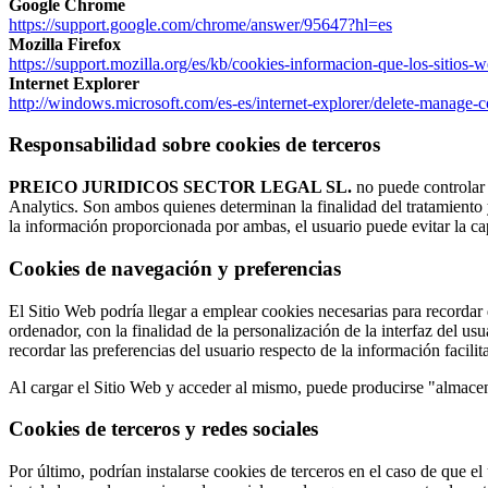
Google Chrome
https://support.google.com/chrome/answer/95647?hl=es
Mozilla Firefox
https://support.mozilla.org/es/kb/cookies-informacion-que-los-sitios-
Internet Explorer
http://windows.microsoft.com/es-es/internet-explorer/delete-manage-
Responsabilidad sobre cookies de terceros
PREICO JURIDICOS SECTOR LEGAL SL.
no puede controlar 
Analytics. Son ambos quienes determinan la finalidad del tratamiento
la información proporcionada por ambas, el usuario puede evitar la ca
Cookies de navegación y preferencias
El Sitio Web podría llegar a emplear cookies necesarias para recordar 
ordenador, con la finalidad de la personalización de la interfaz del u
recordar las preferencias del usuario respecto de la información facil
Al cargar el Sitio Web y acceder al mismo, puede producirse "almacena
Cookies de terceros y redes sociales
Por último, podrían instalarse cookies de terceros en el caso de que el