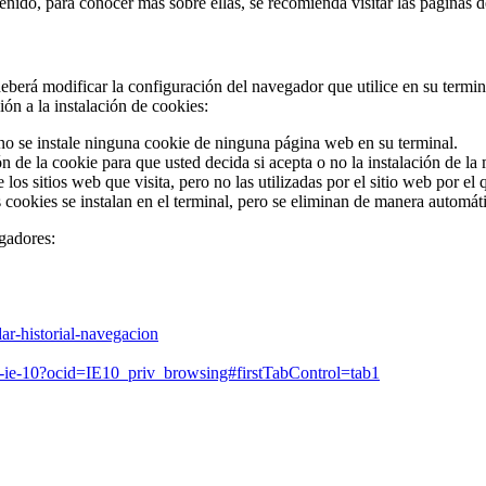
tenido, para conocer más sobre ellas, se recomienda visitar las páginas d
o deberá modificar la configuración del navegador que utilice en su termi
ón a la instalación de cookies:
 no se instale ninguna cookie de ninguna página web en su terminal.
n de la cookie para que usted decida si acepta o no la instalación de la
os sitios web que visita, pero no las utilizadas por el sitio web por el
cookies se instalan en el terminal, pero se eliminan de manera automát
gadores:
ar-historial-navegacion
f-ie-10?ocid=IE10_priv_browsing#firstTabControl=tab1