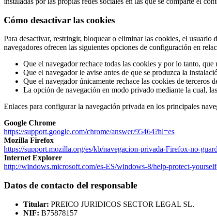
instaladas por las propias redes sociales en las que se comparte el con
Cómo desactivar las cookies
Para desactivar, restringir, bloquear o eliminar las cookies, el usuari
navegadores ofrecen las siguientes opciones de configuración en relaci
Que el navegador rechace todas las cookies y por lo tanto, que
Que el navegador le avise antes de que se produzca la instalació
Que el navegador únicamente rechace las cookies de terceros de l
La opción de navegación en modo privado mediante la cual, las 
Enlaces para configurar la navegación privada en los principales nave
Google Chrome
https://support.google.com/chrome/answer/95464?hl=es
Mozilla Firefox
https://support.mozilla.org/es/kb/navegacion-privada-Firefox-no-guard
Internet Explorer
http://windows.microsoft.com/es-ES/windows-8/help-protect-yoursel
Datos de contacto del responsable
Titular:
PREICO JURIDICOS SECTOR LEGAL SL.
NIF:
B75878157