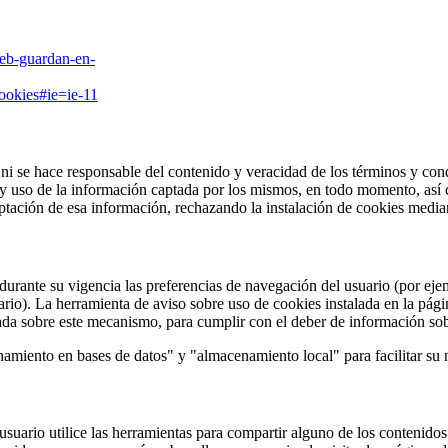
web-guardan-en-
cookies#ie=ie-11
ni se hace responsable del contenido y veracidad de los términos y con
 y uso de la información captada por los mismos, en todo momento, así
ptación de esa información, rechazando la instalación de cookies media
durante su vigencia las preferencias de navegación del usuario (por eje
suario). La herramienta de aviso sobre uso de cookies instalada en la p
itada sobre este mecanismo, para cumplir con el deber de información so
miento en bases de datos" y "almacenamiento local" para facilitar su n
 usuario utilice las herramientas para compartir alguno de los contenido