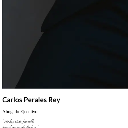
Carlos Perales Rey
Abogado Ejecutivo
“
No hay viento favorable
para el que no sabe dónde va.
”