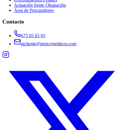
Actuación frente Okupación
Área de Procuradores
Contacto
675 65 65 65
atcliente@preicojuridicos.com