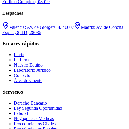
Edificio Completo, 08019
Despachos
Valencia: Av. de Giorgeta, 4, 46007
Madrid: Av. de Concha
Espina, 8, 1D, 28036
Enlaces rápidos
Inicio
La Firma
Nuestro Equipo
Laboratorio Juridico
Contacto
Área de Cliente
Servicios
Derecho Bancario
Ley Segunda Oportunidad
Laboral
Negligencias Médicas
Procedimientos Civiles
Procedimientos Penales